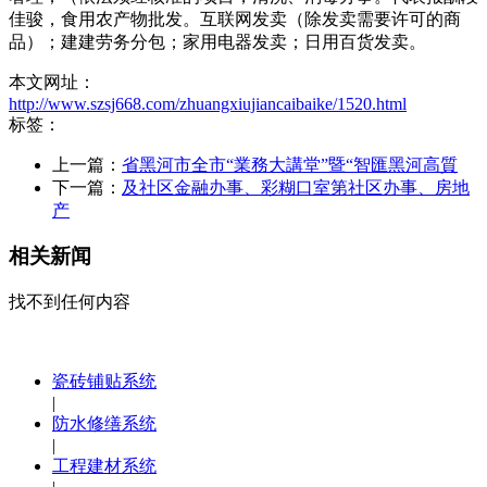
佳骏，食用农产物批发。互联网发卖（除发卖需要许可的商
品）；建建劳务分包；家用电器发卖；日用百货发卖。
本文网址：
http://www.szsj668.com/zhuangxiujiancaibaike/1520.html
标签：
上一篇：
省黑河市全市“業務大講堂”暨“智匯黑河高質
下一篇：
及社区金融办事、彩糊口室第社区办事、房地
产
相关新闻
找不到任何内容
瓷砖铺贴系统
|
防水修缮系统
|
工程建材系统