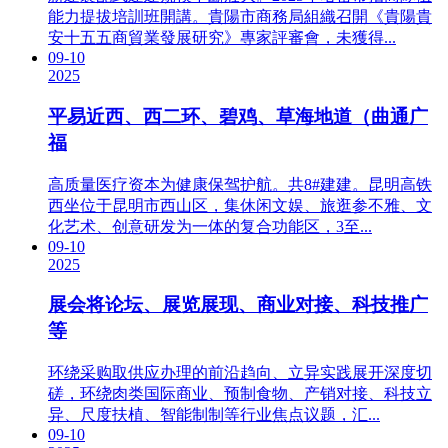
能力提拔培訓班開講。貴陽市商務局組織召開《貴陽貴
安十五五商貿業發展研究》專家評審會，未獲得...
09-10
2025
平易近西、西二环、碧鸡、草海地道（曲通广
福
高质量医疗资本为健康保驾护航。共8#建建。昆明高铁
西坐位于昆明市西山区，集休闲文娱、旅逛参不雅、文
化艺术、创意研发为一体的复合功能区，3至...
09-10
2025
展会将论坛、展览展现、商业对接、科技推广
等
环绕采购取供应办理的前沿趋向、立异实践展开深度切
磋，环绕肉类国际商业、预制食物、产销对接、科技立
异、尺度扶植、智能制制等行业焦点议题，汇...
09-10