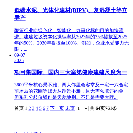
低碳水泥、光体化建材(BIPV)、复混凝土等立
异产
鞭策行业向绿色化、智能化、办事化标的目的加快演
进。建建垃圾资本化操纵率从2023年的35%提拔至2025
年的50%。2030年提拔至100%。例如，企业承受能力无
限，...
09-07
2025
项目集国际、国内三大室第健康建建尺度为一
3600平米核心景不雅、两大邻里会客堂及一宅一六合宅
前屋后的花圃等18大从题景不雅，且无需领取违约金。
但系列分歧价钱也是天差地别。不只是需要大牌...
首页 1
2
3
4
5
6
7
下一页
末页
共
64
页
761
条