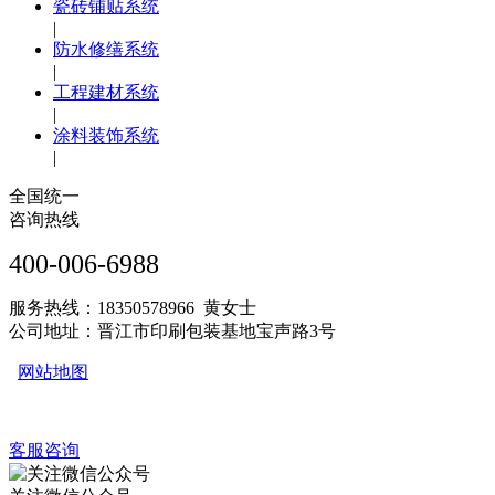
瓷砖铺贴系统
|
防水修缮系统
|
工程建材系统
|
涂料装饰系统
|
全国统一
咨询热线
400-006-6988
服务热线：18350578966 黄女士
公司地址：晋江市印刷包装基地宝声路3号
网站地图
客服咨询