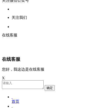
关注微信公众号
关注我们
在线客服
在线客服
您好，我这边是在线客服
X
确定
首页